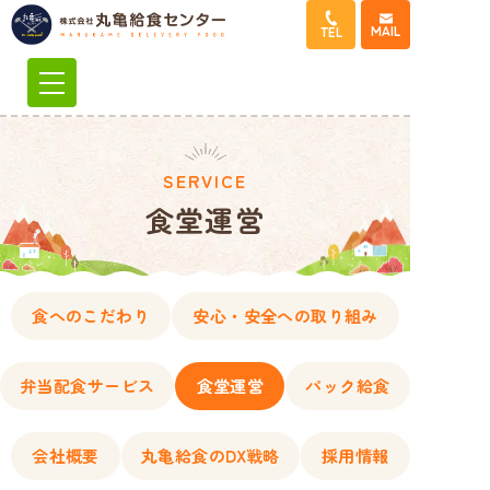
コ
MAIL
TEL
ン
テ
ン
ツ
へ
SERVICE
ス
食堂運営
キ
ッ
プ
食へのこだわり
安心・安全への取り組み
弁当配食サービス
食堂運営
パック給食
会社概要
丸亀給食のDX戦略
採用情報