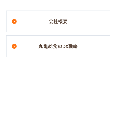
会社概要
丸亀給食のDX戦略
採用情報
〒763-0061 香川県丸亀市昭和町1番地1