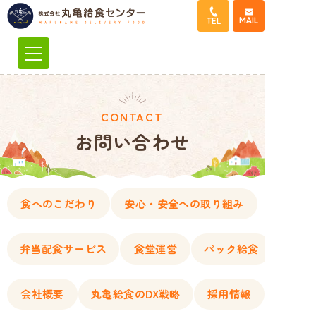
コ
MAIL
TEL
ン
テ
ン
ツ
へ
CONTACT
ス
お問い合わせ
キ
ッ
プ
食へのこだわり
安心・安全への取り組み
弁当配食サービス
食堂運営
パック給食
会社概要
丸亀給食のDX戦略
採用情報