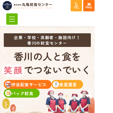
コ
MAIL
TEL
ン
テ
ン
ツ
へ
企業・学校・高齢者・施設向け
！
香川の給食センター
ス
キ
香川の人と食を
ッ
プ
でつないでいく
笑顔
弁当配食サービス
食堂運営
パック給食